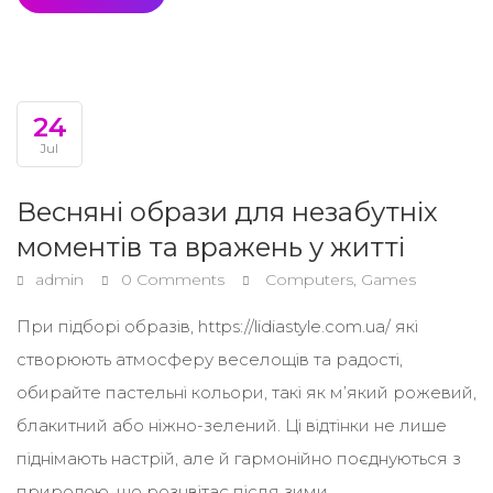
24
Jul
Весняні образи для незабутніх
моментів та вражень у житті
admin
0 Comments
Computers, Games
При підборі образів, https://lidiastyle.com.ua/ які
створюють атмосферу веселощів та радості,
обирайте пастельні кольори, такі як м’який рожевий,
блакитний або ніжно-зелений. Ці відтінки не лише
піднімають настрій, але й гармонійно поєднуються з
природою, що розцвітає після зими.