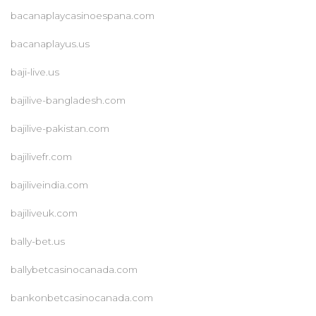
bacanaplaycasinoespana.com
bacanaplayus.us
baji-live.us
bajilive-bangladesh.com
bajilive-pakistan.com
bajilivefr.com
bajiliveindia.com
bajiliveuk.com
bally-bet.us
ballybetcasinocanada.com
bankonbetcasinocanada.com