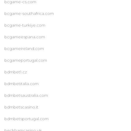
bcgame-cs.com
bcgame-southafrica.com
bcgame-turkiye.com
bcgameespana.com
bcgameireland.com
bcgameportugal.com
bdmbet1.cz
bdmbetitalia.com
bdmbetsaustralia.com
bdmbetscasino.it
bdmbetsportugal.com
beckhamcasino.uk