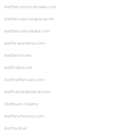
betfaircasinocanada.com
betfaircasinoespana.net
betfaircasinoitalia.com
betfanarentina.com
betfannl.com
betfirstbe.net
betfirstfrancais.com
betfirstnederland.com
Betfouru Casino
betfurymexico.com
bethard.us