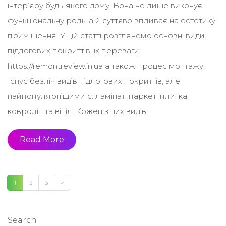
інтер’єру будь-якого дому. Вона не лише виконує
функціональну роль, а й суттєво впливає на естетику
приміщення. У цій статті розглянемо основні види
підлогових покриттів, їх переваги,
https://remontreview.in.ua а також процес монтажу.
Існує безліч видів підлогових покриттів, але
найпопулярнішими є: ламінат, паркет, плитка,
ковролін та вініл. Кожен з цих видів
Read More
1
2
3
>