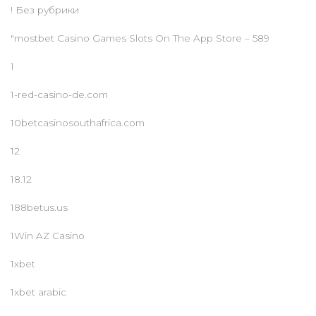
! Без рубрики
"‎mostbet Casino Games Slots On The App Store – 589
1
1-red-casino-de.com
10betcasinosouthafrica.com
12
18.12
188betus.us
1Win AZ Casino
1xbet
1xbet arabic