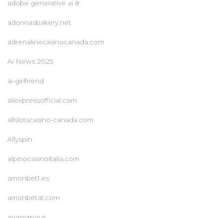
adobe generative ai 8
adonnasbakery.net
adrenalinecasinocanada.com
Ai News 2025
ai-girlfriend
aliexpressofficial.com
allslotscasino-canada.com
Allyspin
alpinocasinoitalia.com
amonbet1.es
amonbetat.com
anonymous