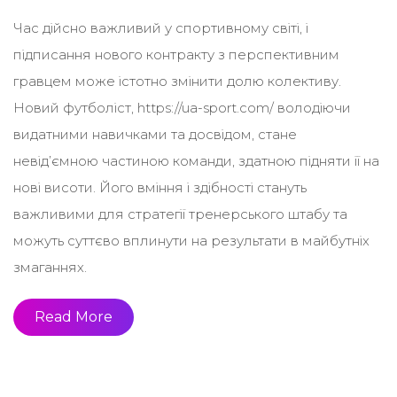
Час дійсно важливий у спортивному світі, і
підписання нового контракту з перспективним
гравцем може істотно змінити долю колективу.
Новий футболіст, https://ua-sport.com/ володіючи
видатними навичками та досвідом, стане
невід’ємною частиною команди, здатною підняти її на
нові висоти. Його вміння і здібності стануть
важливими для стратегії тренерського штабу та
можуть суттєво вплинути на результати в майбутніх
змаганнях.
Read More