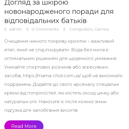
Догляд за шкірою
новонародженого поради для
відповідальних батьків
admin
0 Comments
Computers, Games
Очищення ніжного покриву крихітки – важливий
етап, який не слід ігнорувати. Вода без мила є
оптимальним рішенням для щоденного умивання.
Уникайте спиртових розчинів або агресивних
засобів, https://mama-choli.com.ua/ щоб не викликати
подразнень. Додайте до свого арсеналу спеціальні
креми від попрілостей, які містять оксид цинку або
натуральні олії. Наносьте їх після кожної зміни
підгузка для запобігання висипів
Read More