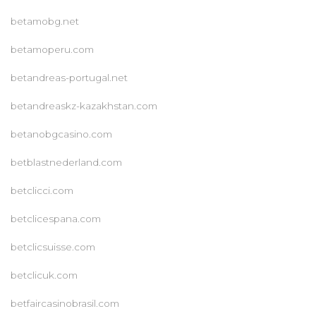
betamobg.net
betamoperu.com
betandreas-portugal.net
betandreaskz-kazakhstan.com
betanobgcasino.com
betblastnederland.com
betclicci.com
betclicespana.com
betclicsuisse.com
betclicuk.com
betfaircasinobrasil.com