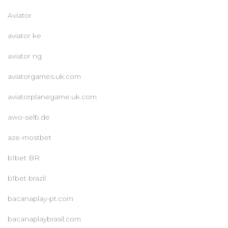
Aviator
aviator ke
aviator ng
aviatorgames.uk.com
aviatorplanegame.uk.com
awo-selb.de
aze-mostbet
b1bet BR
b1bet brazil
bacanaplay-pt.com
bacanaplaybrasil.com