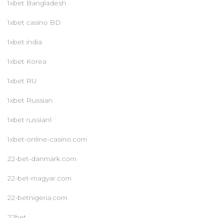
1xbet Bangladesh
1xbet casino BD
1xbet india
1xbet Korea
1xbet RU
1xbet Russian
1xbet russian1
1xbet-online-casino.com
22-bet-danmark.com
22-bet-magyar.com
22-betnigeria.com
22bet