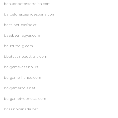
bankonbetosterreich.com
barcelonacasinoespana.com
bass-bet-casino.at
bassbetmagyar.com
bauhutte-g.com
bbetcasinoaustralia.com
bc-game-casino.us
bc-game-france.com
bc-gameindia.net
bc-gameindonesia.com
bcasinocanada.net