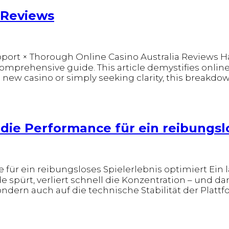
 Reviews
t × Thorough Online Casino Australia Reviews Hav
omprehensive guide. This article demystifies online 
 a new casino or simply seeking clarity, this breakdo
die Performance für ein reibungslo
für ein reibungsloses Spielerlebnis optimiert Ein
 spürt, verliert schnell die Konzentration – und 
ndern auch auf die technische Stabilität der Plattf