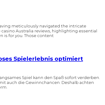
ing meticulously navigated the intricate
casino Australia reviews, highlighting essential
wn is for you. Those content
ses Spielerlebnis optimiert
 langsames Spiel kann den Spaß sofort verderben.
damit auch die Gewinnchancen. Deshalb achten
orm.