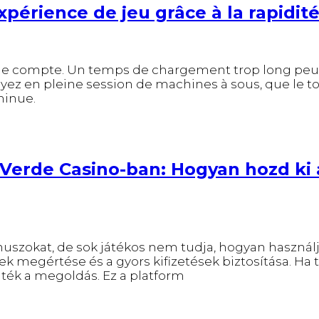
xpérience de jeu grâce à la rapidi
e compte. Un temps de chargement trop long peut 
z en pleine session de machines à sous, que le tou
minue.
erde Casino-ban: Hogyan hozd ki a
nuszokat, de sok játékos nem tudja, hogyan használ
lek megértése és a gyors kifizetések biztosítása. Ha
áték a megoldás. Ez a platform