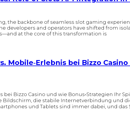
ng, the backbone of seamless slot gaming experience
me developers and operators have shifted from isola
s—and at the core of this transformation is
s. Mobile‑Erlebnis bei Bizzo Casin
is bei Bizzo Casino und wie Bonus‑Strategien Ihr Sp
Bildschirm, die stabile Internetverbindung und di
rtphones und Tablets sind immer dabei, und das S