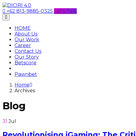
+62 813-9885-0325
Let's Talk
HOME
About Us
Our Work
Career
Contact Us
Our Story
Betscore
Pawnbet
Home
Archives
Blog
31
Jul
Revolutionising iGaming: The Crit