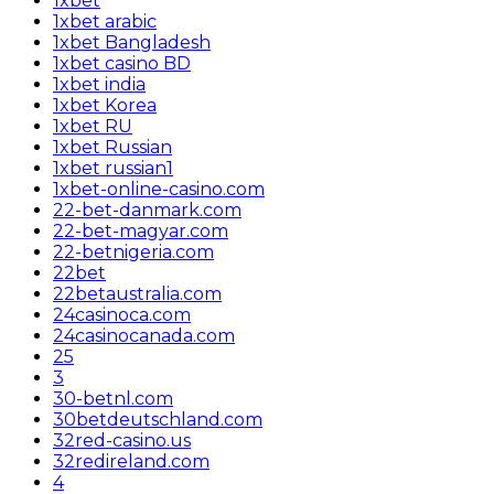
1xbet
1xbet arabic
1xbet Bangladesh
1xbet casino BD
1xbet india
1xbet Korea
1xbet RU
1xbet Russian
1xbet russian1
1xbet-online-casino.com
22-bet-danmark.com
22-bet-magyar.com
22-betnigeria.com
22bet
22betaustralia.com
24casinoca.com
24casinocanada.com
25
3
30-betnl.com
30betdeutschland.com
32red-casino.us
32redireland.com
4