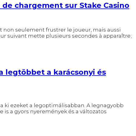
té de chargement sur Stake Casino
non seulement frustrer le joueur, mais aussi
r suivant mette plusieurs secondes à apparaître ;
 legtöbbet a karácsonyi és
ja ki ezeket a legoptimálisabban. A legnagyobb
 te is a gyors nyeremények és a változatos