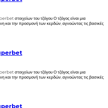
t στοιχείων του τζόγου Ο τζόγος είναι μια
νη και την προσμονή των κερδών, αγνοώντας τις βασικές
uperbet
t στοιχείων του τζόγου Ο τζόγος είναι μια
νη και την προσμονή των κερδών, αγνοώντας τις βασικές
uperbet