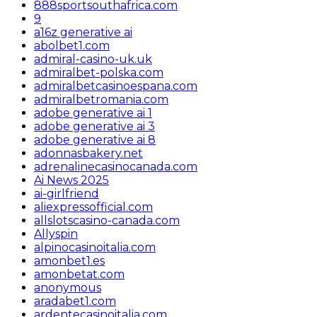
888sportsouthafrica.com
9
a16z generative ai
abolbet1.com
admiral-casino-uk.uk
admiralbet-polska.com
admiralbetcasinoespana.com
admiralbetromania.com
adobe generative ai 1
adobe generative ai 3
adobe generative ai 8
adonnasbakery.net
adrenalinecasinocanada.com
Ai News 2025
ai-girlfriend
aliexpressofficial.com
allslotscasino-canada.com
Allyspin
alpinocasinoitalia.com
amonbet1.es
amonbetat.com
anonymous
aradabet1.com
ardentecasinoitalia.com