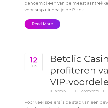
genoemd) een van de meest aantrekkelij
voor stap uit hoe je de Black
Read More
Betclic Casin
12
Jun
profiteren v
VIP‑voordel
admin
0 Comments
Voor veel spelers is de stap van een ge