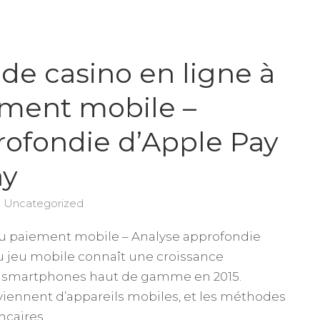
 de casino en ligne à
ement mobile –
rofondie d’Apple Pay
ay
Uncategorized
e du paiement mobile – Analyse approfondie
u jeu mobile connaît une croissance
s smartphones haut de gamme en 2015.
oviennent d’appareils mobiles, et les méthodes
ncaires