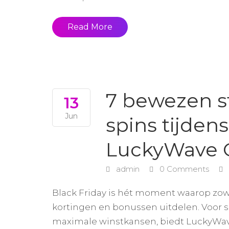
Read More
7 bewezen st
13
Jun
spins tijdens
LuckyWave 
admin
0 Comments
Black Friday is hét moment waarop zowel
kortingen en bonussen uitdelen. Voor sp
maximale winstkansen, biedt LuckyWav