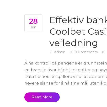
Effektiv bank
28
Jun
Coolbet Cas
veiledning
admin
0 Comments
Å ha kontroll på pengene er grunnstein
en bransje hvor både jackpotter og høye 
Data fra norske spillere viser at de som 
høyere sjanse for å nå sine mål uten å 
Read More