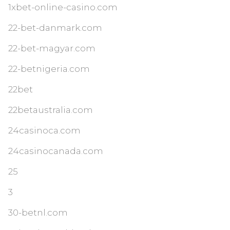
1xbet-online-casino.com
22-bet-danmark.com
22-bet-magyar.com
22-betnigeria.com
22bet
22betaustralia.com
24casinoca.com
24casinocanada.com
25
3
30-betnl.com