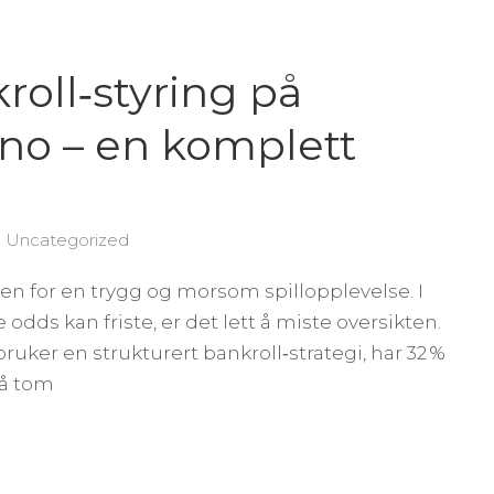
roll‑styring på
ino – en komplett
Uncategorized
en for en trygg og morsom spillopplevelse. I
odds kan friste, er det lett å miste oversikten.
bruker en strukturert bankroll‑strategi, har 32 %
gå tom