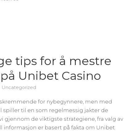
e tips for å mestre
l på Unibet Casino
Uncategorized
rke skremmende for nybegynnere, men med
l spiller til en som regelmessig jakter de
i gjennom de viktigste strategiene, fra valg av
 All informasjon er basert på fakta om Unibet