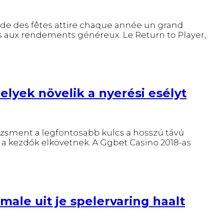
ode des fêtes attire chaque année un grand
s aux rendements généreux. Le Return to Player,
lyek növelik a nyerési esélyt
dzsment a legfontosabb kulcs a hosszú távú
it a kezdők elkövetnek. A Ggbet Casino 2018-as
male uit je spelervaring haalt