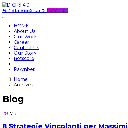
+62 813-9885-0325
Let's Talk
HOME
About Us
Our Work
Career
Contact Us
Our Story
Betscore
Pawnbet
Home
Archives
Blog
28
Mar
8 Strategie Vincolanti per Massim