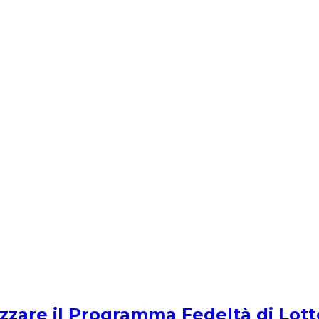
izzare il Programma Fedeltà di Lot