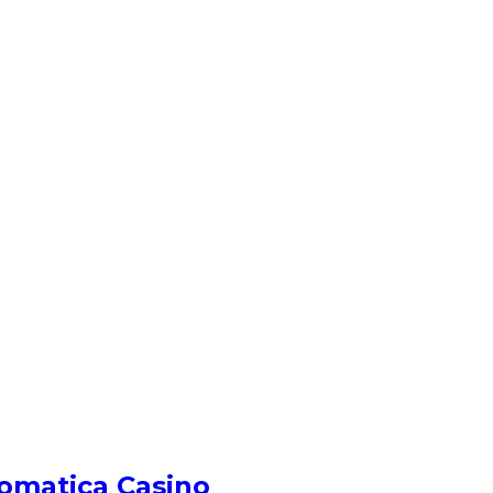
tomatica Casino