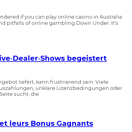
dered if you can play online casino in Australia
and pitfalls of online gambling Down Under. It’s
Live‑Dealer‑Shows begeistert
bot liefert, kann frustrierend sein. Viele
e Auszahlungen, unklare Lizenzbedingungen oder
eite sucht, die
 et leurs Bonus Gagnants