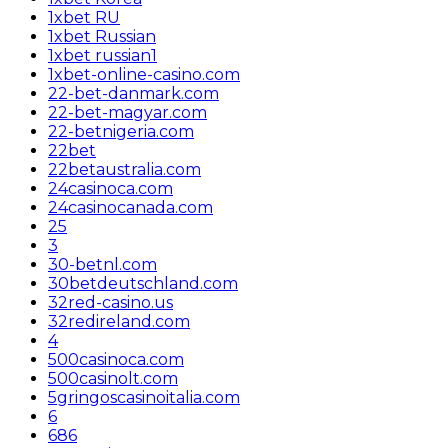
1xbet RU
1xbet Russian
1xbet russian1
1xbet-online-casino.com
22-bet-danmark.com
22-bet-magyar.com
22-betnigeria.com
22bet
22betaustralia.com
24casinoca.com
24casinocanada.com
25
3
30-betnl.com
30betdeutschland.com
32red-casino.us
32redireland.com
4
500casinoca.com
500casinolt.com
5gringoscasinoitalia.com
6
686