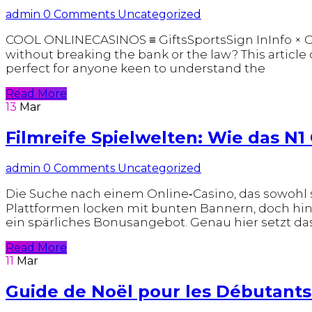
admin
0 Comments
Uncategorized
COOL ONLINECASINOS ≡ GiftsSportsSign InInfo × Can 
without breaking the bank or the law? This article 
perfect for anyone keen to understand the
Read More
13
Mar
Filmreife Spielwelten: Wie das N1
admin
0 Comments
Uncategorized
Die Suche nach einem Online‑Casino, das sowohl sc
Plattformen locken mit bunten Bannern, doch hin
ein spärliches Bonusangebot. Genau hier setzt das
Read More
11
Mar
Guide de Noël pour les Débutants