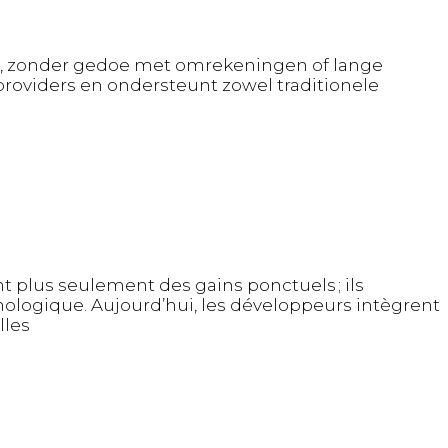
en, zonder gedoe met omrekeningen of lange
providers en ondersteunt zowel traditionele
 plus seulement des gains ponctuels ; ils
nologique. Aujourd’hui, les développeurs intègrent
lles